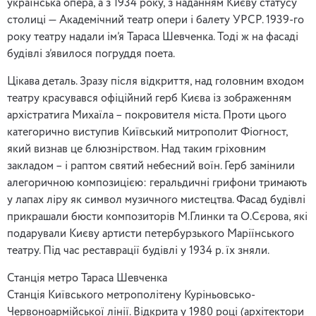
українська опера, а з 1934 року, з наданням Києву статусу
столиці — Академічний театр опери і балету УРСР. 1939-го
року театру надали ім’я Тараса Шевченка. Тоді ж на фасаді
будівлі з’явилося погруддя поета.
Цікава деталь. Зразу після відкриття, над головним входом
театру красувався офіційний герб Києва із зображенням
архістратига Михаїла – покровителя міста. Проти цього
категорично виступив Київський митрополит Фіогност,
який визнав це блюзнірством. Над таким гріховним
закладом – і раптом святий небесний воїн. Герб замінили
алегоричною композицією: геральдичні грифони тримають
у лапах ліру як символ музичного мистецтва. Фасад будівлі
прикрашали бюсти композиторів М.Глинки та О.Сєрова, які
подарували Києву артисти петербурзького Маріїнського
театру. Під час реставрації будівлі у 1934 р. їх зняли.
Станція метро Тараса Шевченка
Станція Київського метрополітену Куріньовсько-
Червоноармійської лінії. Відкрита у 1980 році (архітектори