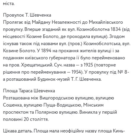
міста.
Провулок Т. Шевченка
Пролягає від Майдану Незалежності до Михайлівського
провулку. Вперше згаданий як вул. Козиноболотна 1834 (від
місцевості Козине Болото, де проходила вулиця). Згодом
існував також під назвами вул. (пров.) Козинобслотська, вул.
Козине Болото. У 1894 на прохання жителів вулиці і за
поданням київського губернатора її було перейменовано
на пров. Хрещатицький. Суч. назва — з 1925 (повторне
рішення про перейменування — 1954). У провулку під № 8-
а розташований Будинок-музей Т. Г. Шевченка.
Площа Тараса Шевченка
Розташована між Вишгородською вулицею, вулицею
Сошенка, вулицею Пуща-Водицькою, Мінським
проспектом та Полярною вулицею. Виникла у першій
половині 20 століття.
Цікава деталь. Площа мала неофіційну назву площа Кинь-