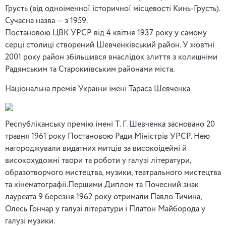
Грусть (від одноіменної історичної місцевості Кинь-Грусть).
Сучасна назва — з 1959.
Постановою ЦВК УРСР від 4 квітня 1937 року у самому
серці столиці створений Шевченківський район. У жовтні
2001 року район збільшився внаслідок злиття з колишніми
Радянським та Старокиївським районами міста.
Національна премія України імені Тараса Шевченка
Республіканську премію імені Т. Г. Шевченка засновано 20
травня 1961 року Постановою Ради Міністрів УРСР. Нею
нагороджували видатних митців за високоідейні й
високохудожні твори та роботи у галузі літератури,
образотворчого мистецтва, музики, театрального мистецтва
та кінематографії.Першими Диплом та Почесний знак
лауреата 9 березня 1962 року отримали Павло Тичина,
Олесь Гончар у галузі літератури і Платон Майборода у
галузі музики.