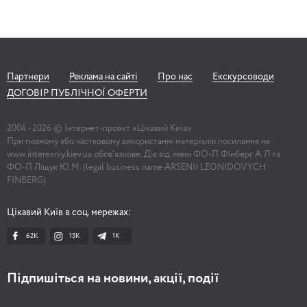
Партнери
Реклама на сайті
Про нас
Екскурсоводи
ДОГОВІР ПУБЛІЧНОЇ ОФЕРТИ
2004 -
2026
© Інтернет-проект «Цікавий Київ»
При повному або частковому використанні матеріалів посилання на
www.interesniy.kiev.ua обов'язкове. Діє від імені ФО-П Фінберг А.Л та
ФО-П Ліщук Ю.М. (legal business name ARSENII LEONIDOVYCH
FINBERG)
Цікавий Київ в соц. мережах:
62K
15K
1К
Підпишіться на новини, акції, події