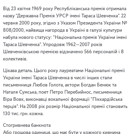
Від 23 квітня 1969 року Республіканська премія отримала
назву “Державна Премія УРСР імені Тараса Шевченка”. 22
червня 2000 року, згідно з Указом Президента України №
808/2000, найвища нагорода в Україні в галузі культури
набула нового статусу: “Національна премія України імені
Тараса Шевченка”. Упродовж 1962—2007 років
Шевченківською премією відзначено 566 персоналій і 8
колективів.
Цікава деталь. Цього року лауреатами Національні премії
України імені Тараса Шевченка в числі інших стали
письменниця Любов Голота, актори Богдан Бенюк та
Наталя Сумська, поет Петро Перебийнос, письменниця
Віра Вовк, виконавці вокальної формації “Піккардійська
терція”. На 2008 рік розмір Національної премії становить
130 тис. грн. кожна.
Стогривнева банкнота
Або грошова одиниця, що має бути у кожного киянина