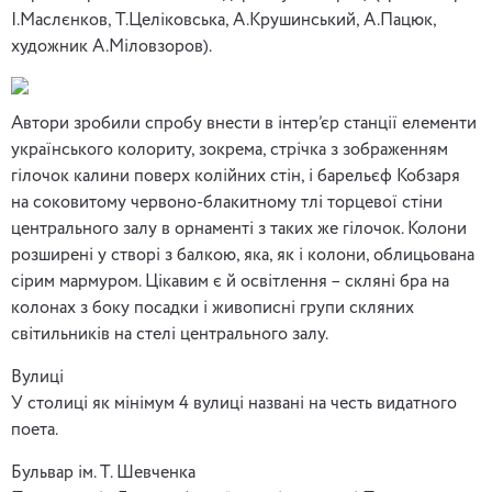
І.Маслєнков, Т.Целіковська, А.Крушинський, А.Пацюк,
художник А.Міловзоров).
Автори зробили спробу внести в інтер’єр станції елементи
українського колориту, зокрема, стрічка з зображенням
гілочок калини поверх колійних стін, і барельєф Кобзаря
на соковитому червоно-блакитному тлі торцевої стіни
центрального залу в орнаменті з таких же гілочок. Колони
розширені у створі з балкою, яка, як і колони, облицьована
сірим мармуром. Цікавим є й освітлення – скляні бра на
колонах з боку посадки і живописні групи скляних
світильників на стелі центрального залу.
Вулиці
У столиці як мінімум 4 вулиці названі на честь видатного
поета.
Бульвар ім. Т. Шевченка