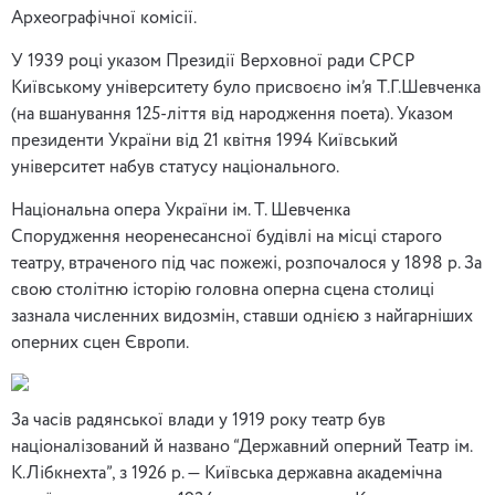
Археографічної комісії.
У 1939 році указом Президії Верховної ради СРСР
Київському університету було присвоєно ім’я Т.Г.Шевченка
(на вшанування 125-ліття від народження поета). Указом
президенти України від 21 квітня 1994 Київський
університет набув статусу національного.
Національна опера України ім. Т. Шевченка
Спорудження неоренесансної будівлі на місці старого
театру, втраченого під час пожежі, розпочалося у 1898 р. За
свою столітню історію головна оперна сцена столиці
зазнала численних видозмін, ставши однією з найгарніших
оперних сцен Європи.
За часів радянської влади у 1919 року театр був
націоналізований й названо “Державний оперний Театр ім.
К.Лібкнехта”, з 1926 р. — Київська державна академічна