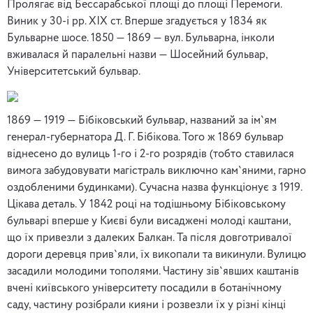
Пролягає від Бессарабської площі до площі Перемоги.
Виник у 30-і рр. ХІХ ст. Вперше згадується у 1834 як
Бульварне шосе. 1850 — 1869 — вул. Бульварна, інколи
вживалася й паралельні назви — Шосейний бульвар,
Університетський бульвар.
1869 — 1919 — Бібіковський бульвар, названий за ім`ям
генерал-губернатора Д. Г. Бібікова. Того ж 1869 бульвар
віднесено до вулиць 1-го і 2-го розрядів (тобто ставилася
вимога забудовувати магістраль виключно кам`яними, гарно
оздобленими будинками). Сучасна назва функціонує з 1919.
Цікава деталь. У 1842 році на тодішньому Бібіковському
бульварі вперше у Києві були висаджені молоді каштани,
що їх привезли з далеких Балкан. Та після довготривалої
дороги деревця прив`яли, їх викопали та викинули. Вулицю
засадили молодими тополями. Частину зів`явших каштанів
вчені київського університету посадили в ботанічному
саду, частину розібрали кияни і розвезли їх у різні кінці