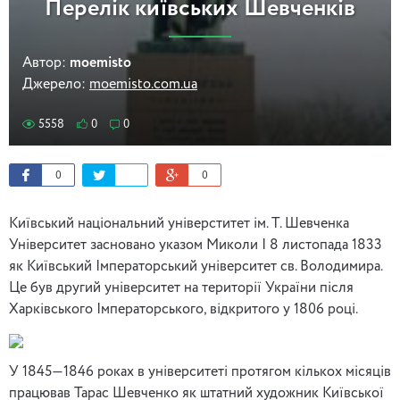
Перелік київських Шевченків
Автор:
moemisto
Джерело:
moemisto.com.ua
5558
0
0
0
0
Київський національний універститет ім. Т. Шевченка
Університет засновано указом Миколи I 8 листопада 1833
як Київський Імператорський університет св. Володимира.
Це був другий університет на території України після
Харківського Імператорського, відкритого у 1806 році.
У 1845—1846 роках в університеті протягом кількох місяців
працював Тарас Шевченко як штатний художник Київської