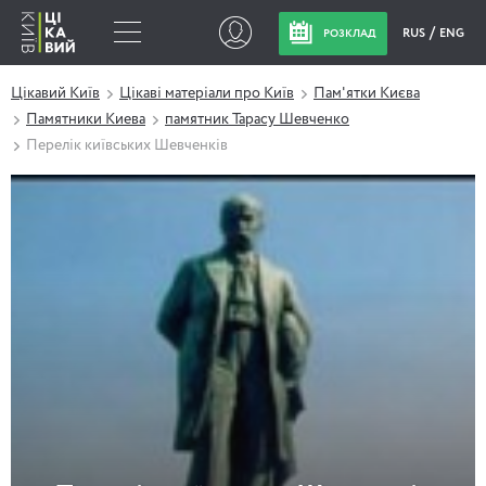
RUS
ENG
РОЗКЛАД
Цікавий Київ
Цікаві матеріали про Київ
Пам'ятки Києва
Памятники Киева
памятник Тарасу Шевченко
Перелік київських Шевченків