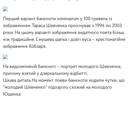
Перший варіант банкноти номіналом у 100 гривень із
зображенням Тараса Шевченка проіснував з 1994 по 2003
роки. На цьому варіанті зображення видатного поета більш
ніж традиційне. Смушева шапка і довгі вуса – хрестоматійне
зображення Кобзаря.
На видозміненій банкноті – портрет молодого Шевченка,
причому взятий у дзеркальному відбитті.
Цікава деталь.На момент появи банкноти ходили чутки, що
“молодий Шевченко” підозріло схожий на молодого
Ющенка.