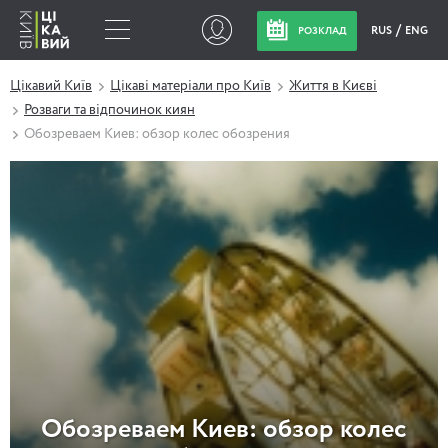
RUS
ENG
РОЗКЛАД
Цікавий Київ
Цікаві матеріали про Київ
Життя в Києві
Розваги та відпочинок киян
Обозреваем Киев: обзор колес обозрения
Обозреваем Киев: обзор колес