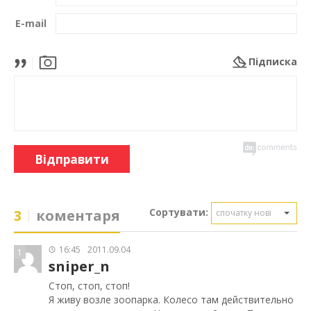
E-mail
Підписка
Відправити
Сортувати:
3
коментаря
спочатку нові
16:45
2011.09.04
1
sniper_n
Стоп, стоп, стоп!
Я живу возле зоопарка. Колесо там действительно