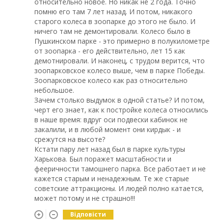
относительно новое. Но никак не 2 года. Точно
помню его там 7 лет назад. И потом, никакого
старого колеса в зоопарке до этого не было. И
ничего там не демонтировали. Колесо было в
Пушкинском парке - это примерно в полукилометре
от зоопарка - его действительно, лет 15 как
демотнировали. И наконец, с трудом верится, что
зоопарковское колесо выше, чем в парке Победы.
Зоопарковское колесо как раз относительно
небольшое.
Зачем столько выдумок в одной статье? И потом,
черт его знает, как к постройке колеса относились
в наше время: вдруг оси подвески кабинок не
закалили, и в любой момент они кирдык - и
срежутся на высоте?
Кстати пару лет назад был в парке культуры
Харькова. Был поражет масштабности и
фееричности тамошнего парка. Все работает и не
кажется старым и ненадежным. Те же старые
советские аттракционы. И людей полно катается,
может потому и не страшно!!!
Відповісти