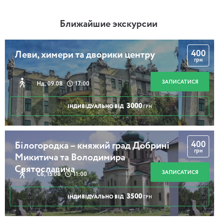
Ближайшие экскурсии
400
Леви, химери та дворики центру
грн
ЗАПИСАТИСЯ
Нд, 09.08
17:00
3000
ІНДИВІДУАЛЬНО ВІД
ГРН
400
Білогородка – княжий град Добрині
грн
Микитича та Володимира
Святославича
ЗАПИСАТИСЯ
Сб, 15.08
11:00
3500
ІНДИВІДУАЛЬНО ВІД
ГРН