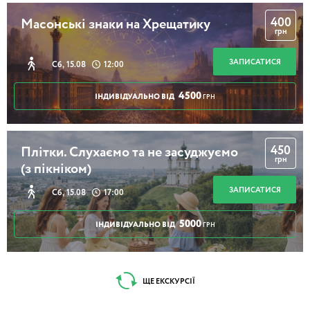
400
Масонські знаки на Хрещатику
грн
ЗАПИСАТИСЯ
Сб, 15.08
12:00
4500
ІНДИВІДУАЛЬНО ВІД
ГРН
450
Плітки. Слухаємо та не засуджуємо
грн
(з пікніком)
ЗАПИСАТИСЯ
Сб, 15.08
17:00
5000
ІНДИВІДУАЛЬНО ВІД
ГРН
ЩЕ ЕКСКУРСІЇ