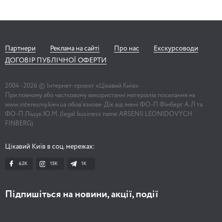
Партнери
Реклама на сайті
Про нас
Екскурсоводи
ДОГОВІР ПУБЛІЧНОЇ ОФЕРТИ
2004 -
2026
© Інтернет-проект «Цікавий Київ»
При повному або частковому використанні матеріалів посилання на
www.interesniy.kiev.ua обов'язкове. Діє від імені ФО-П Фінберг А.Л та
ФО-П Ліщук Ю.М. (legal business name ARSENII LEONIDOVYCH
FINBERG)
Цікавий Київ в соц. мережах:
62K
15K
1К
Підпишіться на новини, акції, події