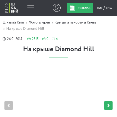
RUS
ENG
РОЗКЛАД
Цікавий Київ
Фотогалерея
Крыши и панорамы Киева
На крыше Diamond Hill
26.01.2014
2515
0
4
На крыше Diamond Hill