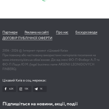
Партнери
Реклама на сайті
Про нас
Екскурсоводи
ДОГОВІР ПУБЛІЧНОЇ ОФЕРТИ
2004 -
2026
© Інтернет-проект «Цікавий Київ»
При повному або частковому використанні матеріалів посилання на
www.interesniy.kiev.ua обов'язкове. Діє від імені ФО-П Фінберг А.Л та
ФО-П Ліщук Ю.М. (legal business name ARSENII LEONIDOVYCH
FINBERG)
Цікавий Київ в соц. мережах:
62K
15K
1К
Підпишіться на новини, акції, події