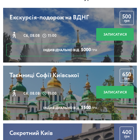
500
Екскурсія-подорож на ВДНГ
грн
ЗАПИСАТИСЯ
Сб, 08.08
11:00
5000
ІНДИВІДУАЛЬНО ВІД
ГРН
650
Таємниці Софії Київської
грн
ЗАПИСАТИСЯ
Сб, 08.08
11:00
5500
ІНДИВІДУАЛЬНО ВІД
ГРН
400
Секретний Київ
грн