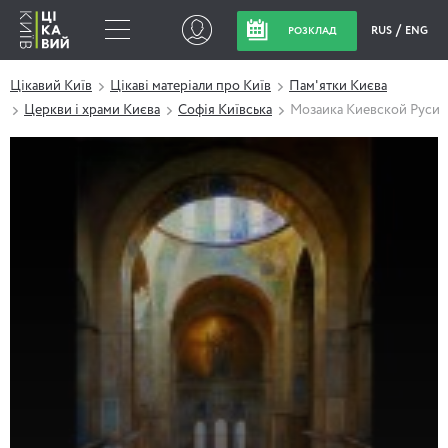
RUS
ENG
РОЗКЛАД
Цікавий Київ
Цікаві матеріали про Київ
Пам'ятки Києва
Церкви і храми Києва
Софія Київська
Мозаика Киевской Руси