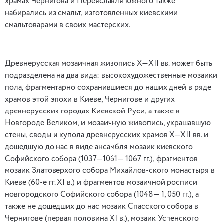
храмах Чернигова и Переяславля южного также
набирались из смальт, изготовленных киевскими
смальтоварами в своих мастерских.
Древнерусская мозаичная живопись Х—XII вв. может быть
подразделена на два вида: высокохудожественные мозаики
пола, фрагментарно сохранившиеся до наших дней в ряде
храмов этой эпохи в Киеве, Чернигове и других
древнерусских городах Киевской Руси, а также в
Новгороде Великом, и мозаичную живопись, украшавшую
стены, своды и купола древнерусских храмов Х—ХII вв. и
дошедшую до нас в виде ансамбля мозаик киевского
Софийского собора (1037—1061— 1067 гг.), фрагментов
мозаик Златоверхого собора Михайлов-ского монастыря в
Киеве (60-е гг. XI в.) и фрагментов мозаичной росписи
новгородского Софийского собора (1048— 1, 050 гг.), а
также не дошедших до нас мозаик Спасского собора в
Чернигове (первая половина XI в.), мозаик Успенского