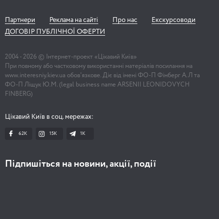
Партнери
Реклама на сайті
Про нас
Екскурсоводи
ДОГОВІР ПУБЛІЧНОЇ ОФЕРТИ
2004 -
2026
© Інтернет-проект «Цікавий Київ»
При повному або частковому використанні матеріалів посилання на
www.interesniy.kiev.ua обов'язкове. Діє від імені ФО-П Фінберг А.Л та
ФО-П Ліщук Ю.М. (legal business name ARSENII LEONIDOVYCH
FINBERG)
Цікавий Київ в соц. мережах:
62K
15K
1К
Підпишіться на новини, акції, події