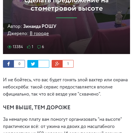
сделать предложение на
стометровой высоте
Автор:
Зинаида РОШУ
Джерело:
В городе
13384
1
6
0
1
И не бойтесь, что вас будет гонять злой вахтер или охрана
небоскрёба: такой сервис предоставляется вполне
официально, так что всё везде уже “схвачено”.
ЧЕМ ВЫШЕ, ТЕМ ДОРОЖЕ
За немалую плату вам помогут организовать “на высоте”
практически всё: от ужина на двоих до масштабного