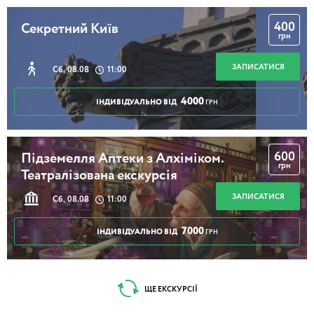
400
Секретний Київ
грн
ЗАПИСАТИСЯ
Сб, 08.08
11:00
4000
ІНДИВІДУАЛЬНО ВІД
ГРН
600
Підземелля Аптеки з Алхіміком.
грн
Театралізована екскурсія
ЗАПИСАТИСЯ
Сб, 08.08
11:00
7000
ІНДИВІДУАЛЬНО ВІД
ГРН
ЩЕ ЕКСКУРСІЇ