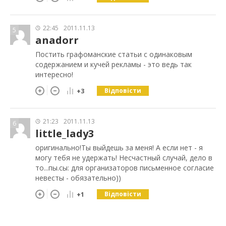
22:45
2011.11.13
5
anadorr
Постить графоманские статьи с одинаковым
содержанием и кучей рекламы - это ведь так
интересно!
Відповісти
+3
21:23
2011.11.13
6
little_lady3
оригинально!Ты выйдешь за меня! А если нет - я
могу тебя не удержать! Несчастный случай, дело в
то...пы.сы: для организаторов письменное согласие
невесты - обязательно))
Відповісти
+1