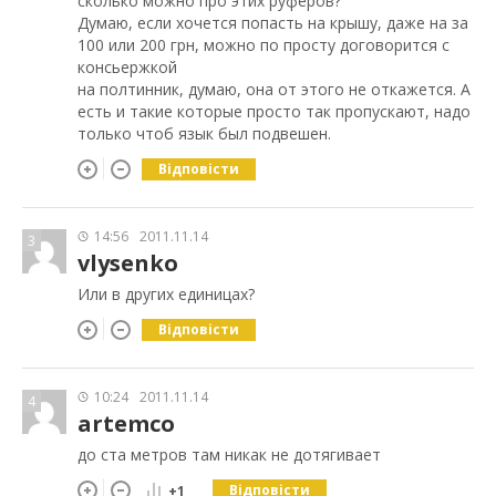
сколько можно про этих руферов?
Думаю, если хочется попасть на крышу, даже на за
100 или 200 грн, можно по просту договорится с
консьержкой
на полтинник, думаю, она от этого не откажется. А
есть и такие которые просто так пропускают, надо
только чтоб язык был подвешен.
Відповісти
14:56
2011.11.14
3
vlysenko
Или в других единицах?
Відповісти
10:24
2011.11.14
4
artemco
до ста метров там никак не дотягивает
Відповісти
+1