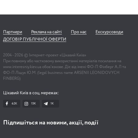
Партнери
Реклама на сайті
Про нас
Екскурсоводи
ДОГОВІР ПУБЛІЧНОЇ ОФЕРТИ
2004 -
2026
© Інтернет-проект «Цікавий Київ»
При повному або частковому використанні матеріалів посилання на
www.interesniy.kiev.ua обов'язкове. Діє від імені ФО-П Фінберг А.Л та
ФО-П Ліщук Ю.М. (legal business name ARSENII LEONIDOVYCH
FINBERG)
Цікавий Київ в соц. мережах:
62K
15K
1К
Підпишіться на новини, акції, події