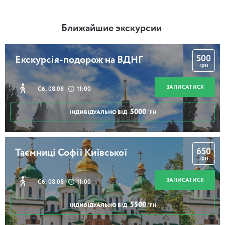
Ближайшие экскурсии
500
Екскурсія-подорож на ВДНГ
грн
ЗАПИСАТИСЯ
Сб, 08.08
11:00
5000
ІНДИВІДУАЛЬНО ВІД
ГРН
650
Таємниці Софії Київської
грн
ЗАПИСАТИСЯ
Сб, 08.08
11:00
5500
ІНДИВІДУАЛЬНО ВІД
ГРН