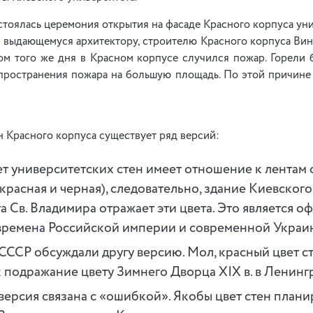
состоялась церемония открытия на фасаде Красного корпуса у
 выдающемуся архитектору, строителю Красного корпуса Винч
ом того же дня в Красном корпусе случился пожар. Горели 
спространения пожара на большую площадь. По этой причине
н Красного корпуса существует ряд версий:
т университетских стен имеет отношение к лентам 
красная и черная), следовательно, здание Киевского
а Св. Владимира отражает эти цвета. Это является 
времена Российской империи и современной Украи
СССР обсуждали другу версию. Мол, красный цвет ст
к подражание цвету Зимнего Дворца XIX в. в Ленинг
ерсия связана с «ошибкой». Якобы цвет стен плани