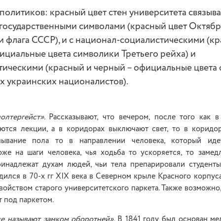
 политиков: красный цвет стен университета связыва
государственными символами (красный цвет Октяб
 флага СССР), и с национал-социалистическими (кр
ициальные цвета символики Третьего рейха) и
ическими (красный и черный – официальные цвета 
 украинских националистов).
олтергейст»
. Рассказывают, что вечером, после того как 
аются лекции, а в коридорах выключают свет, то в коридо
пывание пола то в направлении человека, который иде
же на шаги человека, чья ходьба то ускоряется, то замед
ринадлежат духам людей, чьи тела препарировали студент
дился в 70-х гг XIX века в Северном крыле Красного корпус
свойством старого университетского паркета. Также возможно,
т под паркетом.
е называют замком оборотней»
. В 1841 году был основан м