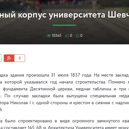
ный корпус университета Шев
10345
0
0
0
адка здания произошла 31 июля 1837 года. На месте закла
на которой указывался год начала строительства. Помимо
 фундамента Десятинной церкви, медная табличка и три 
ая. По случаю закладки была выпущена специальная мед
ора Николая I с одной стороны и крестом в сиянии с надпи
й.
та было спроектировано в виде огромного замкнутого ква
а составляет 145, 68 м. Архитектура Университета имеет мон