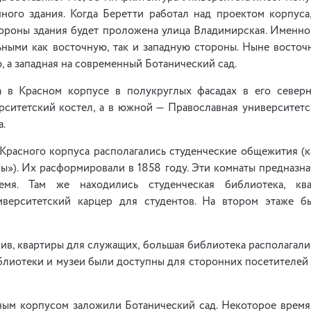
ного здания. Когда Беретти работал над проектом корпуса
стороны здания будет проложена улица Владимирская. Именно
ьными как восточную, так и западную стороны. Ныне восточн
 а западная на современный Ботанический сад.
а в Красном корпусе в полукруглых фасадах в его север
рситетский костел, а в южной — Православная университетс
а.
Красного корпуса располагались студенческие общежития (к
ы»). Их расформировали в 1858 году. Эти комнаты предназн
емя. Там же находились студенческая библиотека, кв
иверситетский карцер для студентов. На втором этаже б
хив, квартиры для служащих, большая библиотека располагали
иблиотеки и музеи были доступны для сторонних посетителей
сным корпусом заложили Ботанический сад. Некоторое время