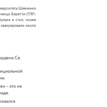
ниверситета Шевченко
енцо Беретти (1781-
бумаги и стол, позже
 эвакуировали около
ордена Св.
официальной
ны.
ен – это не
раде.
ровался