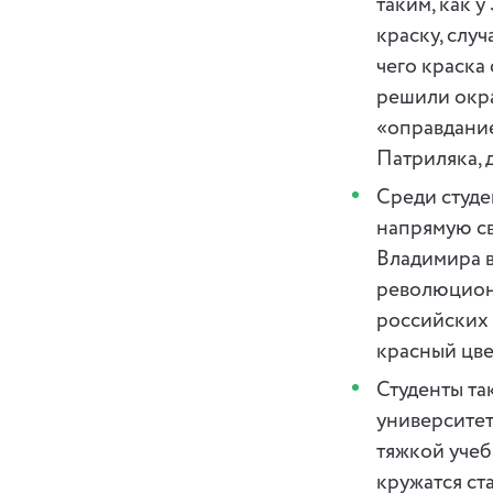
таким, как 
краску, слу
чего краска 
решили окра
«оправдание
Патриляка, 
Среди студе
напрямую св
Владимира 
революционн
российских 
красный цве
Студенты так
университет
тяжкой учеб
кружатся ста