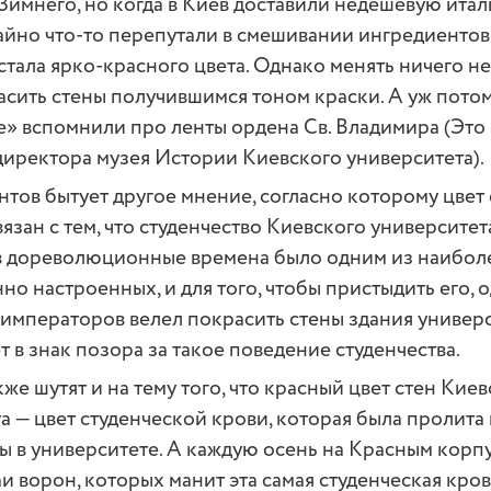
у Зимнего, но когда в Киев доставили недешевую ита
чайно что-то перепутали в смешивании ингредиентов,
стала ярко-красного цвета. Однако менять ничего не
сить стены получившимся тоном краски. А уж потом
» вспомнили про ленты ордена Св. Владимира (Это в
директора музея Истории Киевского университета).
нтов бытует другое мнение, согласно которому цвет 
язан с тем, что студенчество Киевского университета
в дореволюционные времена было одним из наибол
о настроенных, и для того, чтобы пристыдить его, о
императоров велел покрасить стены здания универс
т в знак позора за такое поведение студенчества.
же шутят и на тему того, что красный цвет стен Кие
а — цвет студенческой крови, которая была пролита 
ы в университете. А каждую осень на Красным корп
и ворон, которых манит эта самая студенческая кров