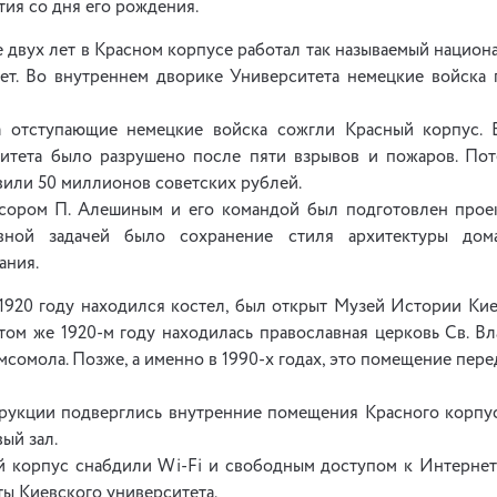
тия со дня его рождения.
ие двух лет в Красном корпусе работал так называемый нацио
ет. Во внутреннем дворике Университета немецкие войска
а отступающие немецкие войска сожгли Красный корпус.
итета было разрушено после пяти взрывов и пожаров. По
вили 50 миллионов советских рублей.
сором П. Алешиным и его командой был подготовлен прое
авной задачей было сохранение стиля архитектуры до
ания.
 1920 году находился костел, был открыт Музей Истории Кие
 в том же 1920-м году находилась православная церковь Св. В
мсомола. Позже, а именно в 1990-х годах, это помещение пер
трукции подверглись внутренние помещения Красного корпус
вый зал.
й корпус снабдили Wi-Fi и свободным доступом к Интернет
ты Киевского университета.