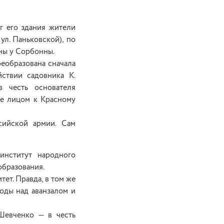
г его здания жители
л. Паньковской), по
ны у Сорбонны.
реобразована сначала
йствии садовника К.
в честь основателя
ке лицом к Красному
ссийской армии. Сам
институт народного
образования.
ет. Правда, в том же
оды над аванзалом и
 Шевченко — в честь