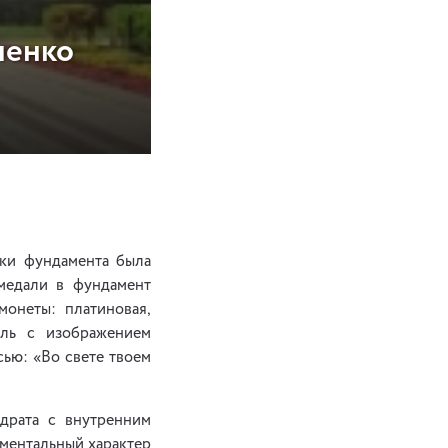
ченко
дки фундамента была
 медали в фундамент
монеты: платиновая,
аль с изображением
сью: «Во свете твоем
драта с внутренним
ументальный характер