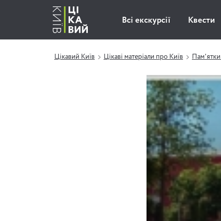
Всі екскурсії
Квести
Цікавий Київ
Цікаві матеріали про Київ
Пам'ятки