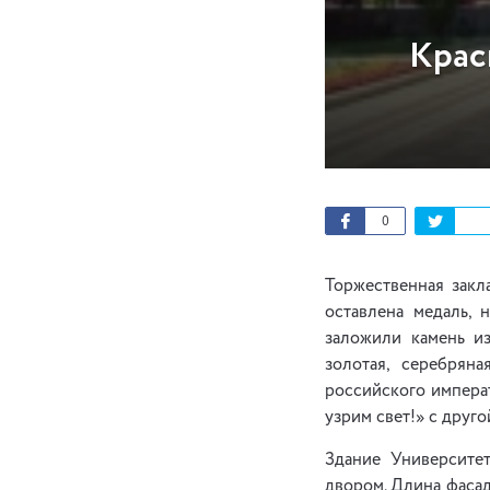
Крас
0
Торжественная закл
оставлена медаль, 
заложили камень из
золотая, серебрян
российского императ
узрим свет!» с друго
Здание Университе
двором. Длина фасад