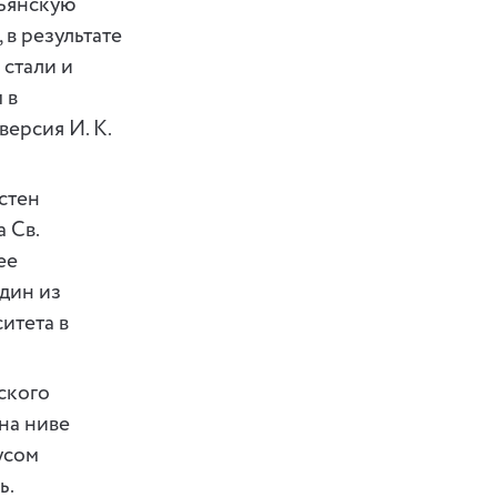
льянскую
 в результате
 стали и
 в
ерсия И. К.
стен
 Св.
ее
дин из
итета в
вского
на ниве
усом
ь.