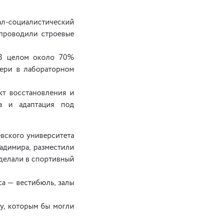
нал-социалистический
 проводили строевые
 В целом около 70%
тери в лабораторном
кт восстановления и
ма и адаптация под
вского университета
ладимира, разместили
еделали в спортивный
а — вестибюль, залы
у, которым бы могли