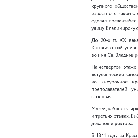
крупного обществен
известно, с какой 
сделал презентабел
улицу Владимирскую,
До 20-х гг. ХХ век
Католический униве
во имя Св. Владимир
На четвертом этаже 
«студенческие камер
во внеурочное вр
преподавателей, ун
столовая.
Музеи, кабинеты, ар
и третьих этажах. Б
деканов и ректора.
В 1841 году за Кра