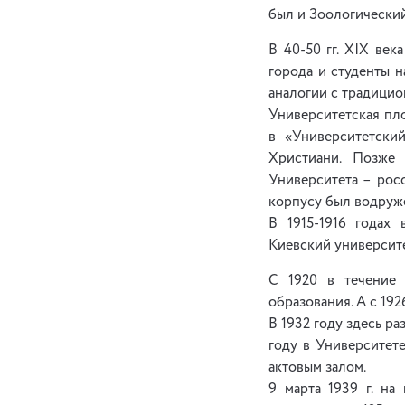
был и Зоологический 
В 40-50 гг. XIX ве
города и студенты 
аналогии с традици
Университетская пло
в «Университетский
Христиани. Позже 
Университета – рос
корпусу был водруж
В 1915-1916 годах 
Киевский университе
С 1920 в течение 
образования. А с 19
В 1932 году здесь р
году в Университет
актовым залом.
9 марта 1939 г. на