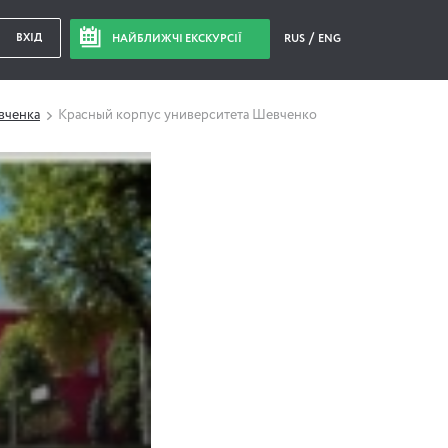
ВХІД
НАЙБЛИЖЧІ ЕКСКУРСІЇ
RUS
ENG
евченка
Красный корпус университета Шевченко