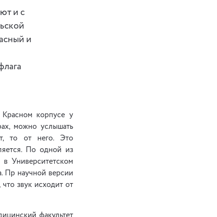
ют и с
рьской
асный и
флага
в Красном корпусе у
рах, можно услышать
т, то от него. Это
ляется. По одной из
ы в Университетском
а. Пр научной версии
 что звук исходит от
едицинский факультет