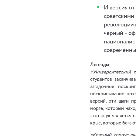
И версия от
советскими 
революции и
черный – оф
националист
современных
Легенды
«Университетский п
студентов заканчив
загадочное поскри
поскрипывание похо
версий, эти шаги п
морге, который нахо
этот звук является 
крыс, которые бегаю
«Красный корпус ещ