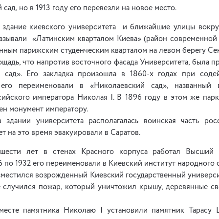
сад, но в 1913 году его перевезли на новое место.
ка здание киевского университета и ближайшие улицы вокру
называли «Латинским кварталом Киева» (район современной у
онным парижским студенческим кварталом на левом берегу Се
щадь, что напротив восточного фасада Университета, была п
 сад». Его закладка произошла в 1860-х годах при соде
его переименовали в «Николаевский сад», названный 
сийского императора Николая I. В 1896 году в этом же пар
ен монумент императору.
в здании университета располагалась воинская часть ро
т на это время эвакуировали в Саратов.
шести лет в стенах Красного корпуса работал Высший 
26 по 1932 его переименовали в Киевский институт народного 
азместился возрожденный Киевский государственный университ
е случился пожар, который уничтожил крышу, деревянные св
 месте памятника Николаю I установили памятник Тарасу