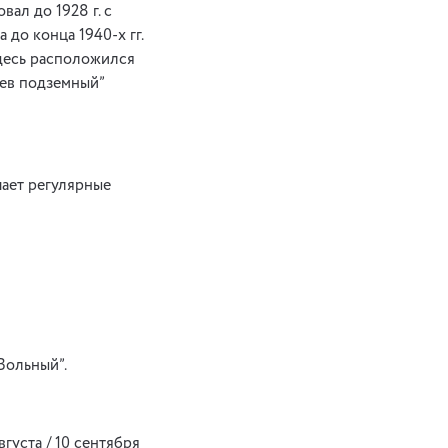
ал до 1928 г. с
до конца 1940-х гг.
здесь расположился
иев подземный”
шает регулярные
 Вольный”.
вгуста / 10 сентября