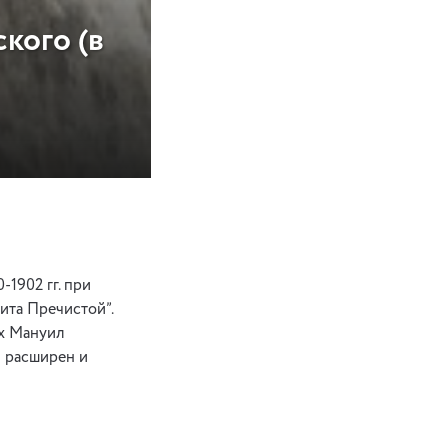
кого (в
-1902 гг. при
ита Пречистой”.
ах Мануил
л расширен и