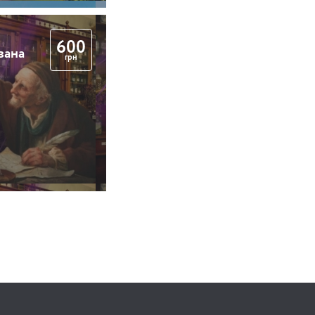
600
вана
грн