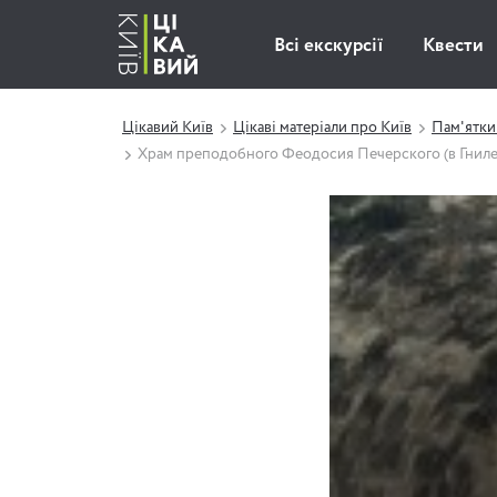
Всі екскурсії
Квести
Цікавий Київ
Цікаві матеріали про Київ
Пам'ятки
Храм преподобного Феодосия Печерского (в Гниле