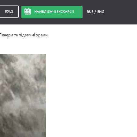
ВХІД
НАЙБЛИЖЧІ ЕКСКУРСІЇ
RUS
ENG
ечери та підземні храми