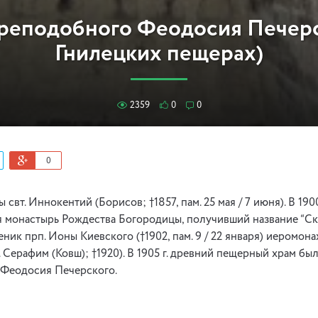
реподобного Феодосия Печерс
Гнилецких пещерах)
2359
0
0
0
свт. Иннокентий (Борисов; †1857, пам. 25 мая / 7 июня). В 1900
 монастырь Рождества Богородицы, получивший название “Ск
ник прп. Ионы Киевского (†1902, пам. 9 / 22 января) иеромон
 Серафим (Ковш); †1920). В 1905 г. древний пещерный храм бы
 Феодосия Печерского.