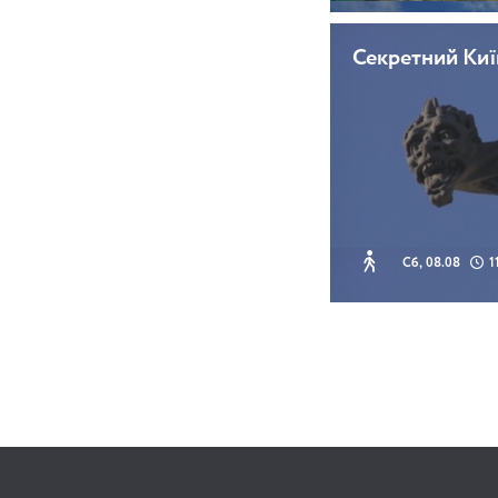
Секретний Киї
Сб, 08.08
1