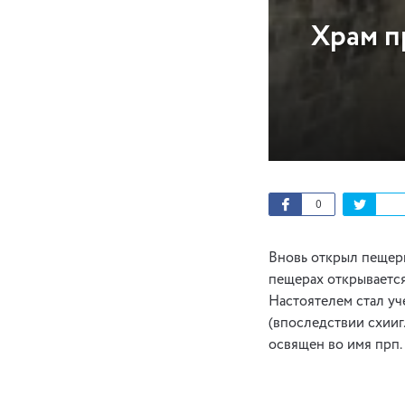
Храм п
0
Вновь открыл пещеры 
пещерах открывается
Настоятелем стал уче
(впоследствии схииг.
освящен во имя прп.