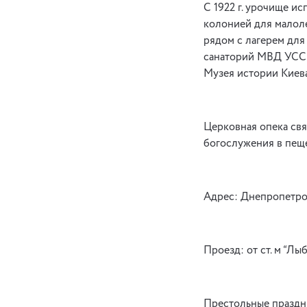
С 1922 г. урочище и
колонией для малоле
рядом с лагерем для
санаторий МВД УССР 
Музея истории Киева
Церковная опека свя
богослужения в пещерн
Адрес: Днепропетро
Проезд: от ст. м “Лыб
Престольные праздник