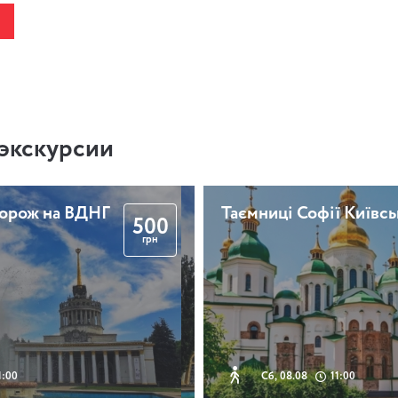
экскурсии
дорож на ВДНГ
Таємниці Софії Київсь
500
грн
1:00
Сб, 08.08
11:00