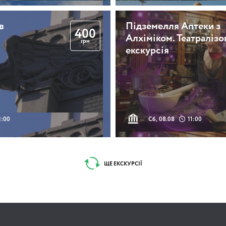
в
Підземелля Аптеки з
400
Алхіміком. Театралізо
грн
екскурсія
1:00
Сб, 08.08
11:00
ЩЕ ЕКСКУРСІЇ