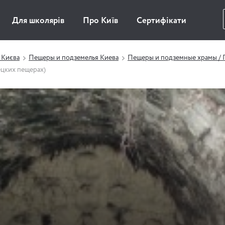
Для школярів
Про Київ
Сертифікати
 Києва
Пещеры и подземелья Киева
Пещеры и подземные храмы / П
цких пещерах)