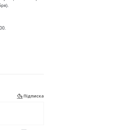
ря).
00.
Підписка