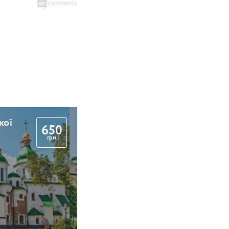
кої
650
грн