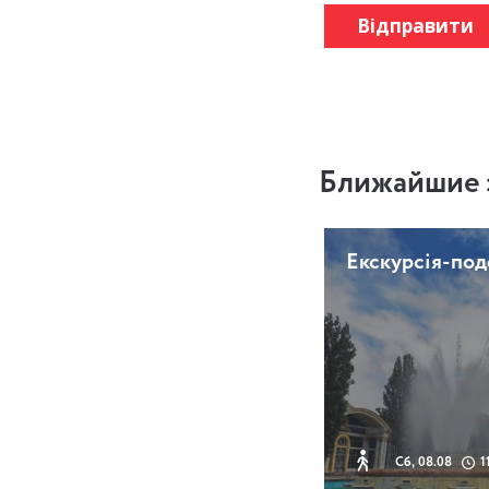
Відправити
Ближайшие 
Екскурсія-по
Сб, 08.08
1