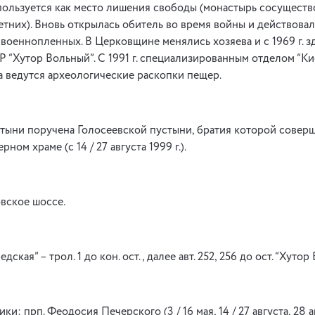
спользуется как место лишения свободы (монастырь сосуществов
тних). Вновь открылась обитель во время войны и действовала 
 военнопленных. В Церковщине менялись хозяева и с 1969 г. 
“Хутор Вольный”. С 1991 г. специализированным отделом “К
 ведутся археологические раскопки пещер.
тыни поручена Голосеевской пустыни, братия которой совер
ом храме (с 14 / 27 августа 1999 г.).
вское шоссе.
едская” – трол. 1 до кон. ост., далее авт. 252, 256 до ост. “Хутор
и: прп. Феодосия Печерского (3 / 16 мая, 14 / 27 августа, 28 а