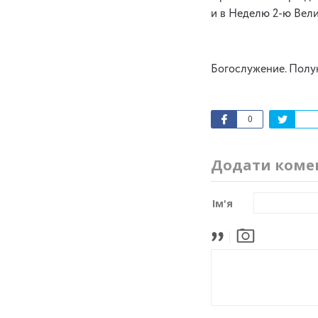
и в Неделю 2-ю Вели
Богослужение. Полун
0
Додати коме
Ім'я