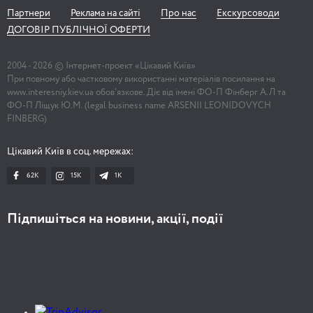
Партнери
Реклама на сайті
Про нас
Екскурсоводи
ДОГОВІР ПУБЛІЧНОЇ ОФЕРТИ
2004 -
2026
© Інтернет-проект «Цікавий Київ»
При повному або частковому використанні матеріалів посилання на
www.interesniy.kiev.ua обов'язкове. Діє від імені ФО-П Фінберг А.Л та
ФО-П Ліщук Ю.М. (legal business name ARSENII LEONIDOVYCH
FINBERG)
Цікавий Київ в соц. мережах:
62K
15K
1К
Підпишіться на новини, акції, події