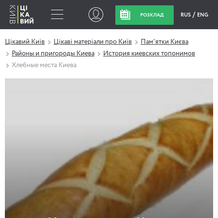
RUS
ENG
РОЗКЛАД
Цікавий Київ
Цікаві матеріали про Київ
Пам'ятки Києва
Районы и пригороды Киева
История киевских топонимов
Хлебные места Киева