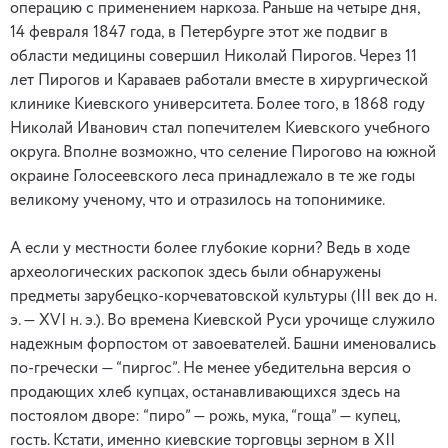
операцию с применением наркоза. Раньше на четыре дня,
14 февраля 1847 года, в Петербурге этот же подвиг в
области медицины совершил Николай Пирогов. Через 11
лет Пирогов и Караваев работали вместе в хирургической
клинике Киевского университета. Более того, в 1868 году
Николай Иванович стал попечителем Киевского учебного
округа. Вполне возможно, что селение Пирогово на южной
окраине Голосеевского леса принадлежало в те же годы
великому ученому, что и отразилось на топонимике.
А если у местности более глубокие корни? Ведь в ходе
археологических раскопок здесь были обнаружены
предметы зарубецко-корчеватовской культуры (III век до н.
э. — ХVI н. э.). Во времена Киевской Руси урочище служило
надежным форпостом от завоевателей. Башни именовались
по-гречески — “пиргос”. Не менее убедительна версия о
продающих хлеб купцах, останавливающихся здесь на
постоялом дворе: “пиро” — рожь, мука, “гоща” — купец,
гость. Кстати, именно киевские торговцы зерном в ХII