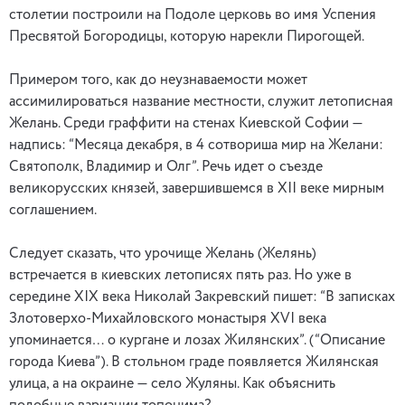
столетии построили на Подоле церковь во имя Успения
Пресвятой Богородицы, которую нарекли Пирогощей.
Примером того, как до неузнаваемости может
ассимилироваться название местности, служит летописная
Желань. Среди граффити на стенах Киевской Софии —
надпись: “Месяца декабря, в 4 сотвориша мир на Желани:
Святополк, Владимир и Олг”. Речь идет о съезде
великорусских князей, завершившемся в ХII веке мирным
соглашением.
Следует сказать, что урочище Желань (Желянь)
встречается в киевских летописях пять раз. Но уже в
середине ХIХ века Николай Закревский пишет: “В записках
Злотоверхо-Михайловского монастыря ХVI века
упоминается… о кургане и лозах Жилянских”. (“Описание
города Киева”). В стольном граде появляется Жилянская
улица, а на окраине — село Жуляны. Как объяснить