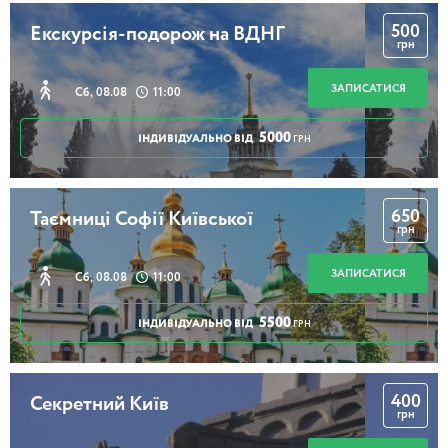
500
Екскурсія-подорож на ВДНГ
грн
ЗАПИСАТИСЯ
Сб, 08.08
11:00
5000
ІНДИВІДУАЛЬНО ВІД
ГРН
650
Таємниці Софії Київської
грн
ЗАПИСАТИСЯ
Сб, 08.08
11:00
5500
ІНДИВІДУАЛЬНО ВІД
ГРН
400
Секретний Київ
грн