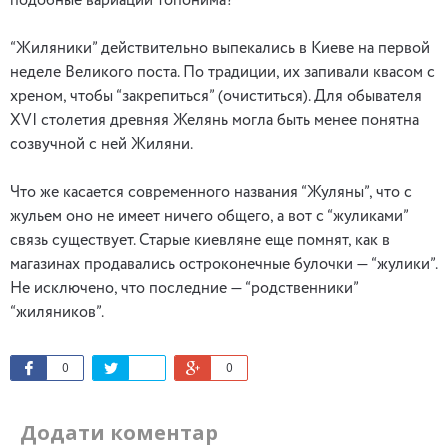
подобные вариации топонима?
“Жиляники” действительно выпекались в Киеве на первой
неделе Великого поста. По традиции, их запивали квасом с
хреном, чтобы “закрепиться” (очиститься). Для обывателя
ХVI столетия древняя Желянь могла быть менее понятна
созвучной с ней Жиляни.
Что же касается современного названия “Жуляны”, что с
жульем оно не имеет ничего общего, а вот с “жуликами”
связь существует. Старые киевляне еще помнят, как в
магазинах продавались остроконечные булочки — “жулики”.
Не исключено, что последние — “родственники”
“жиляников”.
0
0
Додати коментар