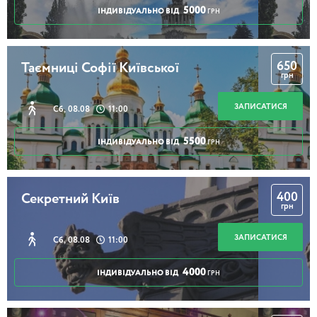
5000
ІНДИВІДУАЛЬНО ВІД
ГРН
650
Таємниці Софії Київської
грн
ЗАПИСАТИСЯ
Сб, 08.08
11:00
5500
ІНДИВІДУАЛЬНО ВІД
ГРН
400
Секретний Київ
грн
ЗАПИСАТИСЯ
Сб, 08.08
11:00
4000
ІНДИВІДУАЛЬНО ВІД
ГРН