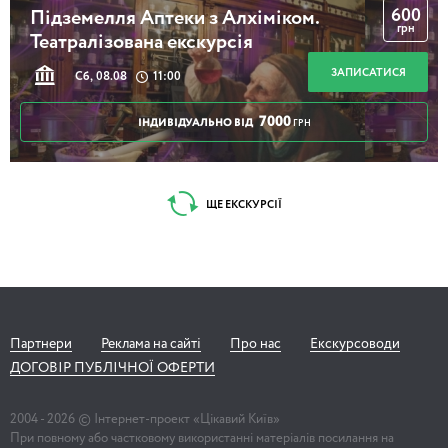
600
Підземелля Аптеки з Алхіміком.
грн
Театралізована екскурсія
ЗАПИСАТИСЯ
Сб, 08.08
11:00
7000
ІНДИВІДУАЛЬНО ВІД
ГРН
ЩЕ ЕКСКУРСІЇ
Партнери
Реклама на сайті
Про нас
Екскурсоводи
ДОГОВІР ПУБЛІЧНОЇ ОФЕРТИ
2004 -
2026
© Інтернет-проект «Цікавий Київ»
При повному або частковому використанні матеріалів посилання на