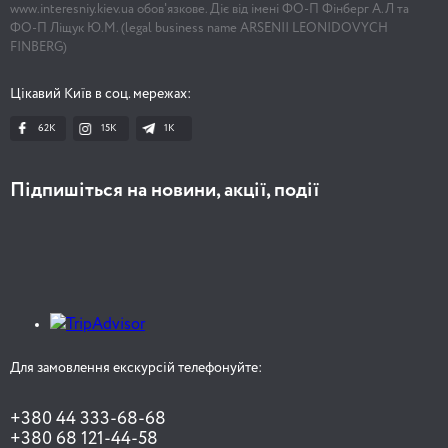
www.interesniy.kiev.ua обов'язкове. Діє від імені ФО-П Фінберг А.Л та
ФО-П Ліщук Ю.М. (legal business name ARSENII LEONIDOVYCH
FINBERG)
Цікавий Київ в соц. мережах:
62K
15K
1К
Підпишіться на новини, акції, події
Для замовлення екскурсій телефонуйте:
+380 44 333-68-68
+380 68 121-44-58