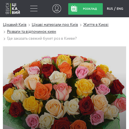
RUS
ENG
РОЗКЛАД
Цікавий Київ
Цікаві матеріали про Київ
Життя в Києві
Розваги та відпочинок киян
Где заказать свежий букет роз в Киеве?