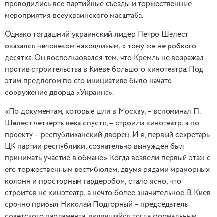
проводились все партийные съезды и торжественные
мероприятия всеукраинского масштаба.
Однако тогдашний украинский лидер Петро Шелест
оказался человеком находчивым, к тому же не робкого
десятка. Он воспользовался тем, что Кремль не возражал
против строительства в Киеве большого кинотеатра. Под
этим предлогом по его инициативе было начато
сооружение дворца «Украина».
«По документам, которые шли в Москву, – вспоминал П.
Шелест четверть века спустя, – строили кинотеатр, а по
проекту – республиканский дворец. И я, первый секретарь
ЦК партии республики, сознательно вынужден был
принимать участие в обмане». Когда возвели первый этаж с
его торжественным вестибюлем, двумя рядами мраморных
колонн и просторным гардеробом, стало ясно, что
строится не кинотеатр, а нечто более значительное. В Киев
срочно прибыл Николай Подгорный – председатель
советского парламента, являвшийся тогда формальным