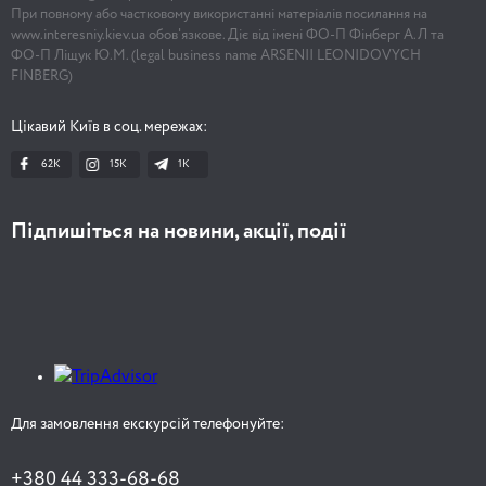
При повному або частковому використанні матеріалів посилання на
www.interesniy.kiev.ua обов'язкове. Діє від імені ФО-П Фінберг А.Л та
ФО-П Ліщук Ю.М. (legal business name ARSENII LEONIDOVYCH
FINBERG)
Цікавий Київ в соц. мережах:
62K
15K
1К
Підпишіться на новини, акції, події
Для замовлення екскурсій телефонуйте:
+380 44 333-68-68