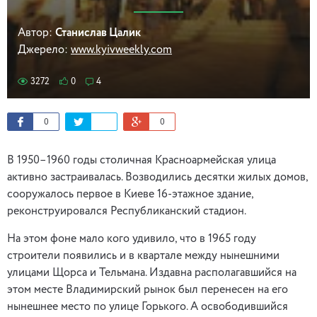
Автор:
Станислав Цалик
Джерело:
www.kyivweekly.com
3272
0
4
0
0
В 1950–1960 годы столичная Красноармейская улица
активно застраивалась. Возводились десятки жилых домов,
сооружалось первое в Киеве 16-этажное здание,
реконструировался Республиканский стадион.
На этом фоне мало кого удивило, что в 1965 году
строители появились и в квартале между нынешними
улицами Щорса и Тельмана. Издавна располагавшийся на
этом месте Владимирский рынок был перенесен на его
нынешнее место по улице Горького. А освободившийся