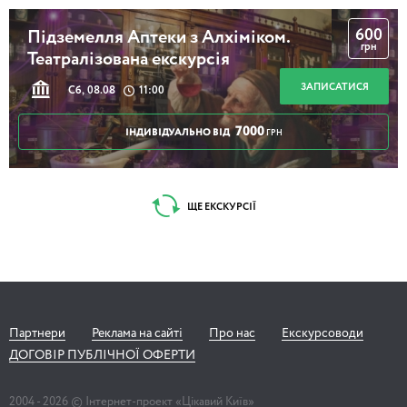
600
Підземелля Аптеки з Алхіміком.
грн
Театралізована екскурсія
ЗАПИСАТИСЯ
Сб, 08.08
11:00
7000
ІНДИВІДУАЛЬНО ВІД
ГРН
ЩЕ ЕКСКУРСІЇ
Партнери
Реклама на сайті
Про нас
Екскурсоводи
ДОГОВІР ПУБЛІЧНОЇ ОФЕРТИ
2004 -
2026
© Інтернет-проект «Цікавий Київ»