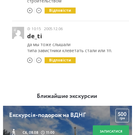
строительством
Відповісти
10:15
2005.12.06
4
de_ti
да мы тоже слышали
типа завистники клеветать стали или тп.
Відповісти
Ближайшие экскурсии
500
Екскурсія-подорож на ВДНГ
грн
ЗАПИСАТИСЯ
Сб, 08.08
11:00