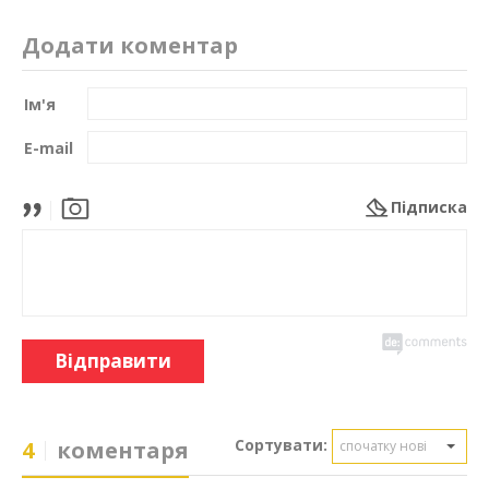
Додати коментар
Ім'я
E-mail
Підписка
Відправити
Сортувати:
4
коментаря
спочатку нові