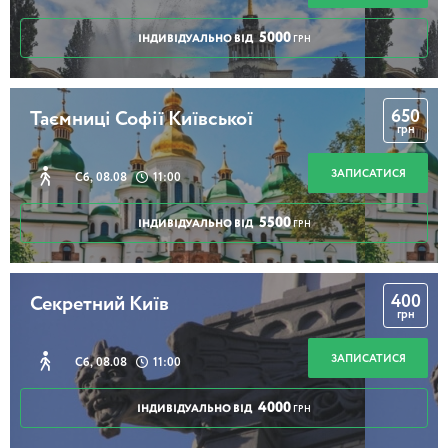
5000
ІНДИВІДУАЛЬНО ВІД
ГРН
650
Таємниці Софії Київської
грн
ЗАПИСАТИСЯ
Сб, 08.08
11:00
5500
ІНДИВІДУАЛЬНО ВІД
ГРН
400
Секретний Київ
грн
ЗАПИСАТИСЯ
Сб, 08.08
11:00
4000
ІНДИВІДУАЛЬНО ВІД
ГРН