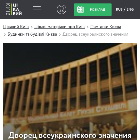
RUS
ENG
РОЗКЛАД
Цікавий Київ
Цікаві матеріали про Київ
Пам'ятки Києва
Будинки та будівлі Києва
Дворец всеукраинского значения
Дворец всеукраинского значения