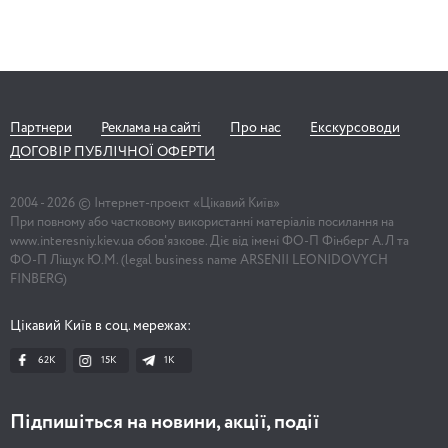
Партнери
Реклама на сайті
Про нас
Екскурсоводи
ДОГОВІР ПУБЛІЧНОЇ ОФЕРТИ
2004 -
2026
© Інтернет-проект «Цікавий Київ»
При повному або частковому використанні матеріалів посилання на
www.interesniy.kiev.ua обов'язкове. Діє від імені ФО-П Фінберг А.Л та
ФО-П Ліщук Ю.М. (legal business name ARSENII LEONIDOVYCH
FINBERG)
Цікавий Київ в соц. мережах:
62K
15K
1К
Підпишіться на новини, акції, події