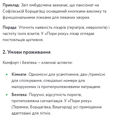
Приклад
: Звіт омбудсмена зазначає, що пансіонат на
Софіївській Борщагівці оснащений кнопками виклику та
функціональними ліжками для лежачих хворих.
Порада
: Уточніть наявність лікарів (геріатрів, неврологів) і
частоту їхніх візитів. У «Пори року» лікар оглядає
постояльців щотижня.
2. Умови проживання
Комфорт і безпека — ключові аспекти:
Кімнати
: Одномісні для усамітнення, дво-/тримісні
для спілкування, спеціальні номери для
малорухомих із протипролежневими матрацами.
Безпека
: Поручні, відсутність порогів,
протипожежна сигналізація. У «Пори року»
(Теремки, Борщагівка, Вишгород) усі приміщення
адаптовані для літніх.