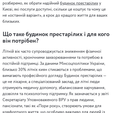
розберемо, як обрати надійний
будинок престарілих
у
Києві, які послуги доступні, скільки це коштує та чому це
не «останній варіант», а крок до кращого життя для ваших
близьких.
Що таке будинок престарілих і для кого
він потрібен?
Літній вік часто супроводжується зниженням фізичної
активності, хронічними захворюваннями та потребою в
постійній підтримці. За даними Мінсоцполітики України,
близько 30% літніх киян стикаються з проблемами, що
вимагають професійного догляду. Будинок престарілих —
це не лікарня, а спеціалізований заклад, де літні люди
отримують медичну допомогу, збалансоване харчування,
дозвілля та психологічну підтримку. Як зазначається у звіті
Секретаріату Уповноваженого ВРУ з прав людини,
пансіонати, такі як «Пори року», створюють умови для
комфортного життя, що особливо важливо для людей із