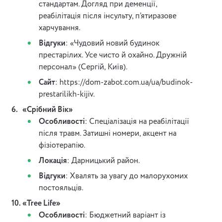
стандартам. Догляд при деменції,
реабілітація після інсульту, п’ятиразове
харчування.
Відгуки
: «Чудовий новий будинок
престарілих. Усе чисто й охайно. Дружній
персонал» (Сергій, Київ).
Сайт
: https://dom-zabot.com.ua/ua/budinok-
prestarilikh-kijiv.
«Срібний Вік»
Особливості
: Спеціалізація на реабілітації
після травм. Затишні номери, акцент на
фізіотерапію.
Локація
: Дарницький район.
Відгуки
: Хвалять за увагу до малорухомих
постояльців.
«Tree Life»
Особливості
: Бюджетний варіант із