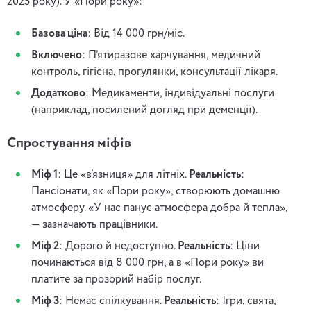
2025 року). У «Пори року»:
Базова ціна
: Від 14 000 грн/міс.
Включено
: П’ятиразове харчування, медичний
контроль, гігієна, прогулянки, консультації лікаря.
Додатково
: Медикаменти, індивідуальні послуги
(наприклад, посилений догляд при деменції).
Спростування міфів
Міф 1
: Це «в’язниця» для літніх.
Реальність
:
Пансіонати, як «Пори року», створюють домашню
атмосферу. «У нас панує атмосфера добра й тепла»,
— зазначають працівники.
Міф 2
: Дорого й недоступно.
Реальність
: Ціни
починаються від 8 000 грн, а в «Пори року» ви
платите за прозорий набір послуг.
Міф 3
: Немає спілкування.
Реальність
: Ігри, свята,