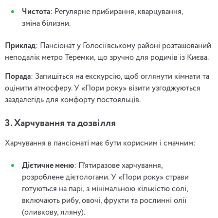
Чистота
: Регулярне прибирання, кварцування,
зміна білизни.
Приклад
: Пансіонат у Голосіївському районі розташований
неподалік метро Теремки, що зручно для родичів із Києва.
Порада
: Запишіться на екскурсію, щоб оглянути кімнати та
оцінити атмосферу. У «Пори року» візити узгоджуються
заздалегідь для комфорту постояльців.
3. Харчування та дозвілля
Харчування в пансіонаті має бути корисним і смачним:
Дієтичне меню
: П’ятиразове харчування,
розроблене дієтологами. У «Пори року» страви
готуються на парі, з мінімальною кількістю солі,
включають рибу, овочі, фрукти та рослинні олії
(оливкову, лляну).