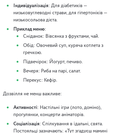
Індивідуалізація
: Для діабетиків —
низьковуглеводні страви, для гіпертоніків —
низькосольова дієта.
Приклад меню
:
Сніданок: Вівсянка з фруктами, чай.
Обід: Овочевий суп, куряча котлета з
гречкою.
Підвечірок: Йогурт, печиво.
Вечеря: Риба на парі, салат.
Перекус: Кефір.
Дозвілля не менш важливе:
Активності
: Настільні ігри (лото, доміно),
прогулянки, концерти аніматорів.
Соціалізація
: Спілкування в їдальні, свята.
Постояльці зазначають: «Тут згадуєш мамині