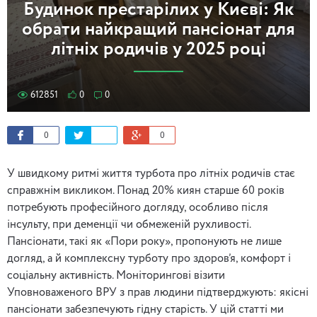
Будинок престарілих у Києві: Як
обрати найкращий пансіонат для
літніх родичів у 2025 році
612851
0
0
0
0
У швидкому ритмі життя турбота про літніх родичів стає
справжнім викликом. Понад 20% киян старше 60 років
потребують професійного догляду, особливо після
інсульту, при деменції чи обмеженій рухливості.
Пансіонати, такі як «Пори року», пропонують не лише
догляд, а й комплексну турботу про здоров’я, комфорт і
соціальну активність. Моніторингові візити
Уповноваженого ВРУ з прав людини підтверджують: якісні
пансіонати забезпечують гідну старість. У цій статті ми